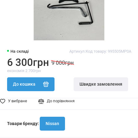
На складі
Артикул:
Код товару: 995505MP0A
6 300грн
9 000грн
економія 2 700грн
До кошика
Швидке замовлення
У вибране
До порівняння
Товари бренду:
Nissan