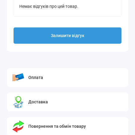
автомобіля
кузова
випуску
застосування
Немає відгуків про цей товар.
4-door
Nissan Ariya
2023
Універсальна
SUV
4-door
Nissan Ariya
2024
Універсальна
SUV
Залишити відгук
4-door
Nissan Ariya
2025
Універсальна
SUV
Механічний привід забезпечує високу надійність
порівняно з гідравлічними аналогами,
виключаючи витоки масла.
Оплата
Ергономічна рукоятка з гаком дозволяє швидко
розгорнути домкрат і зафіксувати його в
робочому положенні.
Балонний ключ має оптимальну довжину
Доставка
важеля, що дозволяє прикласти достатнє
зусилля для ослаблення затягнутих гайок.
Універсальність кріплення дозволяє
використовувати цей комплект як на передній,
Повернення та обмін товару
так і на задній осі автомобіля.