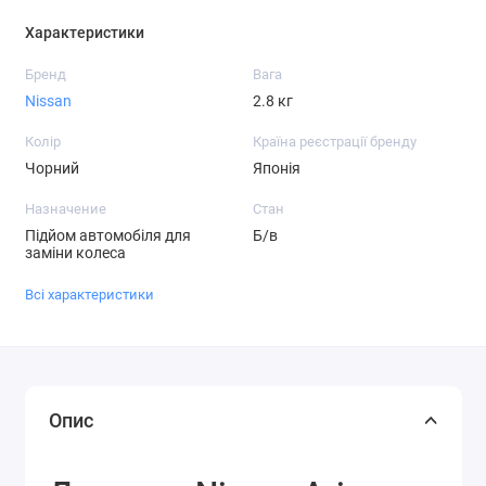
Характеристики
Бренд
Вага
Nissan
2.8 кг
Колір
Країна реєстрації бренду
Чорний
Японія
Назначение
Стан
Підйом автомобіля для
Б/в
заміни колеса
Всі характеристики
Опис