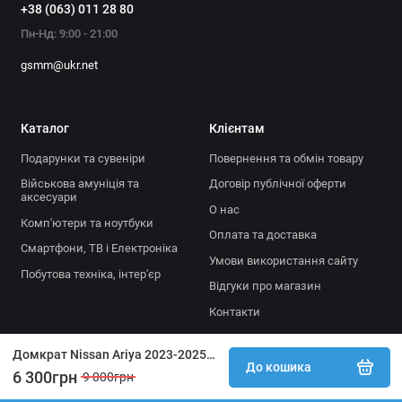
+38 (063) 011 28 80
Пн-Нд: 9:00 - 21:00
gsmm@ukr.net
Каталог
Клієнтам
Подарунки та сувеніри
Повернення та обмін товару
Військова амуніція та
Договір публічної оферти
аксесуари
О нас
Комп'ютери та ноутбуки
Оплата та доставка
Смартфони, ТВ і Електроніка
Умови використання сайту
Побутова техніка, інтер'єр
Відгуки про магазин
Контакти
Домкрат Nissan Ariya 2023-2025 з ручкою для підйому OEM 995505MP0A
До кошика
6 300грн
9 000грн