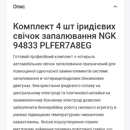
Опис
Комплект 4 шт іридієвих
свічок запалювання NGK
94833 PLFER7A8EG
Готовий професійний комплект з чотирьох
автомобільних свічок запалювання призначений для
повноцінної одночасної заміни елементів системи
запалювання в чотирициліндрових бензинових
двигунах. Використання іридієвого сплаву на
центральному електроді та платинової напайки на
заземлюючому боковому електроді дозволяє
забезпечити безперебійну роботу силового агрегату в
умовах підвищених температурних і механічних
навантажень. Якісне іскроутворення сприяє
миттєвому займання паливно-повітряної суміші, що