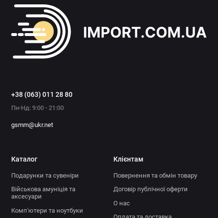
перешкодозахисний резистор 5 кОм
Калильне число:
7
Тип посадкового місця:
плоске з
ущільнювальною шайбою
Комплектація:
4 свічки запалювання в
індивідуальних захисних тубусах та фірмових
картонних коробках, об'єднаних в один
загальний комплектний бокс
+38 (063) 011 28 80
Пн-Нд: 9:00 - 21:00
gsmm@ukr.net
Каталог
Клієнтам
Подарунки та сувеніри
Повернення та обмін товару
Військова амуніція та
Договір публічної оферти
аксесуари
О нас
Комп'ютери та ноутбуки
Оплата та доставка