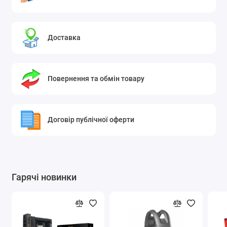
DKZC, DNUA, DNUC та інші модифікації EA888
Gen3.
Встановлюється на автомобілі
Доставка
Марка
Моделі
авто
A1, A3, A4, A5, A6, A7, A8, Q2, Q3,
Повернення та обмін товару
Audi
Q5, Q7, TT.
Golf VII, GTI, Golf R, Passat B8,
Arteon, Tiguan, Touareg, T-Roc,
Volkswagen
Jetta, Sharan, Touran, Scirocco,
Договір публічної оферти
Beetle.
Škoda
Octavia III, Superb III, Kodiaq.
SEAT
Leon, Ateca, Ibiza, Alhambra.
Гарячі новинки
Macan 2.0 T.
Porsche
Технічні характеристики товару