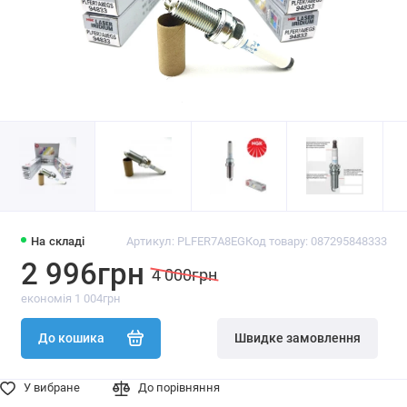
На складі
Артикул: PLFER7A8EG
Код товару: 087295848333
2 996грн
4 000грн
економія 1 004грн
До кошика
Швидке замовлення
У вибране
До порівняння