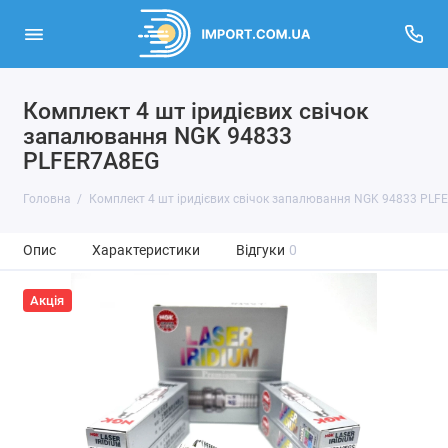
Комплект 4 шт іридієвих свічок
запалювання NGK 94833
PLFER7A8EG
Головна
Комплект 4 шт іридієвих свічок запалювання NGK 94833 PLF
Опис
Характеристики
Відгуки
0
Акція