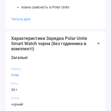
повна сумісність із Polar Unite
точне магнітне позиціонування для стабільного
Читати далі
з’єднання
безпечна подача живлення з контролем
Характеристики Зарядка Polar Unite
навантаження
Smart Watch чорна (без годинника в
комплекті)
оригінальна конструкція для продовження
ресурсу акумулятора
Загальні
компактна та легка форма для зручного
Бренд
транспортування
Polar
оптимальна швидкість заряджання відповідно
Вага
до стандартів бренду
30 г
міцний корпус із зносостійким покриттям
Колір
чорний
інтегрований USB-роз’єм для універсального