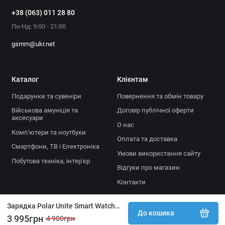
Тип підключення: USB
+38 (063) 011 28 80
Пн-Нд: 9:00 - 21:00
Довжина кабелю: 1 м
gsmm@ukr.net
Тип кріплення: магнітні контакти
Кількість контактів: 4
Каталог
Клієнтам
Формат конструкції: модульна пластикова база
Подарунки та сувеніри
Повернення та обмін товару
Тип аксесуара: оригінальний
Військова амуніція та
Договір публічної оферти
аксесуари
Вага: 30 г
О нас
Комп'ютери та ноутбуки
Оплата та доставка
Тип живлення: стандартне USB-живлення
Смартфони, ТВ і Електроніка
Умови використання сайту
Побутова техніка, інтер'єр
Підтримувана напруга: стандарт USB 5V
Відгуки про магазин
Контакти
Захист: запобігання перевантаженню
Умови експлуатації: від 0 до 40 °C
Зарядка Polar Unite Smart Watch чорна (без годинника в комплекті)
До кошика
3 995грн
4 900грн
Комплектація: зарядний пристрій