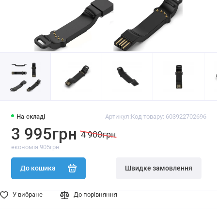
На складі
Артикул:
Код товару: 603922702696
3 995грн
4 900грн
економія 905грн
До кошика
Швидке замовлення
У вибране
До порівняння